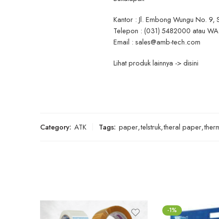
Kantor : Jl. Embong Wungu No. 9, 
Telepon : (031) 5482000 atau W
Email : sales@amb-tech.com
Lihat produk lainnya -> disini
Category:
ATK
Tags:
paper
,
telstruk
,
theral paper
,
ther
-1%