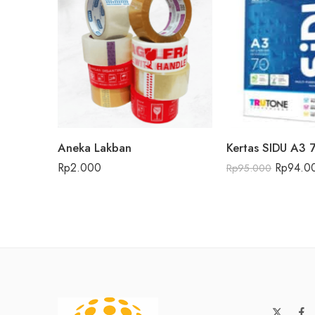
Aneka Lakban
Kertas SIDU A3 
Rp
2.000
Rp
94.0
Rp
95.000