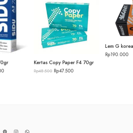
Rp
190.000
70gr
Kertas Copy Paper F4 70gr
00
Rp
47.500
Rp
48.500