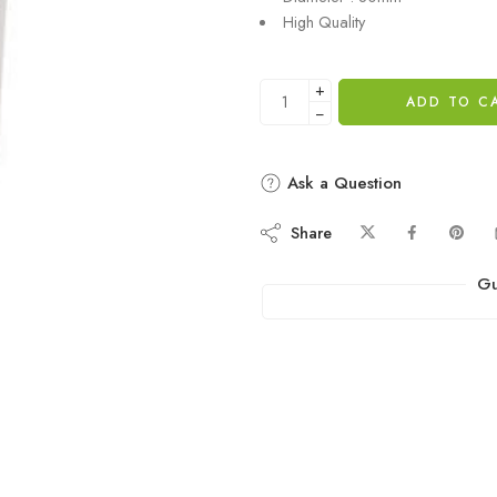
High Quality
+
ADD TO C
−
Ask a Question
Share
Gu