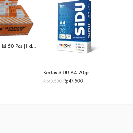
Lem G korea Isi 50 Pcs (1 dus)
Rp
5.900
Kertas SIDU A4 70gr
Rp
47.500
Rp
48.500