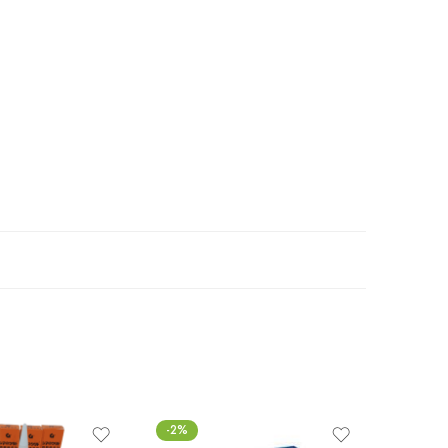
-2%
-17%