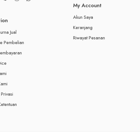
My Account
Akun Saya
tion
Keranjang
urna Jual
Riwayat Pesanan
e Pembelian
Pembayaran
vice
Kami
Kami
Privasi
Ketentuan