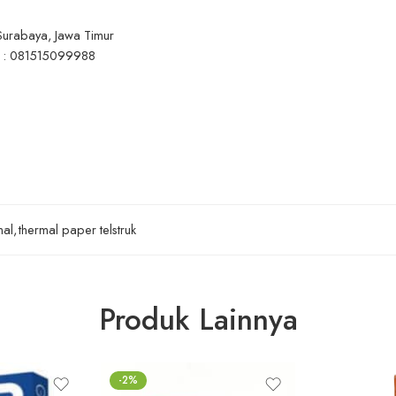
Surabaya, Jawa Timur
A : 081515099988
mal
,
thermal paper telstruk
Produk Lainnya
-2%