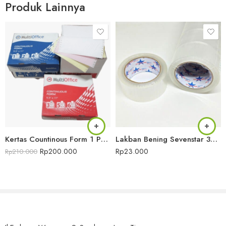
Produk Lainnya
atau bisa melalui online marketplace berikut :
Tokopedia
Bukalapak
Kantor : Jl. Embong Wungu No. 9, Surabaya, Jawa Timur
Telepon : (031) 5482000 atau WA :
081515099988
Email : sales@amb-tech.com
Lihat produk lainnya ->
disini
Kertas Countinous Form 1 PLY FULL 9.5 X 11″ Multi Office
Lakban Bening Sevenstar 300m
Rp
200.000
Rp
23.000
Rp
210.000