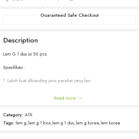
Guaranteed Safe Checkout
Description
Lem G 1 dus isi 50 pcs
Spesifikasi :
1. Lebih kuat dibanding jenis perekat yang lain.
2. Lebih tahan lama kekuatan rekatnya.
Read more
3. Berguna untuk merekatkan berbagai macam bahan benda
Category:
ATK
4. Mudah kering
Tags:
lem g
,
lem g 1 box
,
lem g 1 dus
,
lem g korea
,
lem korea
Silakan klik Beli Sekarang untuk bertransaksi langsung disini