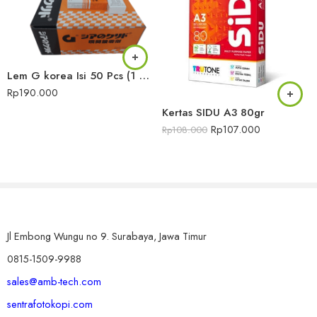
memberikan solusi pengemasan yang aman dan efektif.
Silakan klik Beli Sekarang untuk bertransaksi langsung disini
atau bisa melalui online marketplace berikut :
Lem G korea Isi 50 Pcs (1 dus)
Rp
190.000
Tokopedia
Kertas SIDU A3 80gr
Bukalapak
Rp
107.000
Rp
108.000
Kantor : Jl. Embong Wungu No. 9, Surabaya, Jawa Timur
Telepon : (031) 5482000 atau WA :
081515099988
Email : sales@amb-tech.com
Lihat produk lainnya ->
disini
Jl Embong Wungu no 9. Surabaya, Jawa Timur
0815-1509-9988
sales@amb-tech.com
sentrafotokopi.com