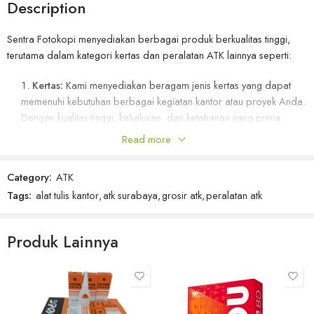
Description
Sentra Fotokopi menyediakan berbagai produk berkualitas tinggi,
terutama dalam kategori kertas dan peralatan ATK lainnya seperti:
Kertas:
Kami menyediakan beragam jenis kertas yang dapat
memenuhi kebutuhan berbagai kegiatan kantor atau proyek Anda.
Dengan kualitas tinggi, kehalusan, dan ketahanan yang prima,
kertas kami memberikan hasil cetakan yang memuaskan.
Read more
Lem Korea:
Lem Korea yang kami sediakan merupakan produk
terpercaya dengan daya rekat yang optimal. Dengan formulasi
Category:
ATK
khusus, lem kami dapat digunakan untuk berbagai keperluan,
Tags:
alat tulis kantor
,
atk surabaya
,
grosir atk
,
peralatan atk
memberikan hasil yang kuat dan tahan lama.
Lakban:
Lakban kami dirancang dengan teknologi tinggi untuk
memberikan daya rekat yang kuat dan tahan terhadap tekanan.
Produk Lainnya
Cocok untuk keperluan pengemasan dan pengepakan, lakban
kami memastikan keamanan dan keandalan selama pengiriman.
Bubble Wrap:
Perlindungan barang-barang berharga menjadi
fokus kami. Bubble wrap yang kami sediakan tidak hanya
melindungi barang dari benturan dan goresan, tetapi juga