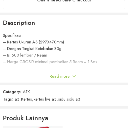
Description
Spesifikasi :
– Kertas Ukuran A3 (297X470mm)
– Dengan Tingkat Ketebalan 80g
– Isi 500 lembar / Ream
– Harga GROSIR minimal pembelian 5 Ream = 1 Box
Keunggulan Kami:
Read more
Kualitas Terjamin: Kertas kami melewati serangkaian uji kualitas untuk
Category:
ATK
memastikan standar tertinggi yang sesuai dengan kebutuhan
Tags:
a3
,
Kertas
,
kertas hvs a3
,
sidu
,
sidu a3
profesional Anda.
Packing Praktis: Dikemas dalam kemasan praktis, memudahkan
Produk Lainnya
penyimpanan dan pengambilan kertas sesuai kebutuhan.