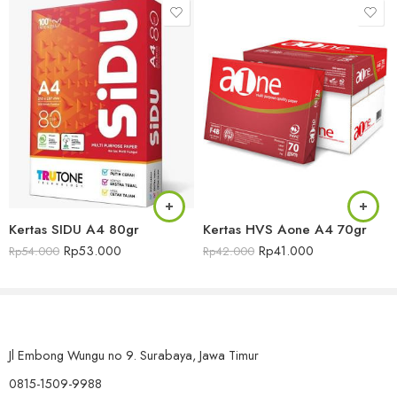
Harga Bersaing: Menawarkan kualitas premium dengan harga yang
bersaing
Silakan klik Beli Sekarang untuk bertransaksi langsung disini
atau bisa melalui online marketplace berikut :
Tokopedia
Bukalapak
Kantor : Jl. Embong Wungu No. 9, Surabaya, Jawa Timur
Telepon : (031) 5482000 atau WA : 081515099988
Kertas HVS Aone A4 70gr
Kertas SIDU A4 80gr
Email : sales@amb-tech.com
Rp
41.000
Rp
53.000
Rp
42.000
Rp
54.000
Lihat produk lainnya -> disini
Jl Embong Wungu no 9. Surabaya, Jawa Timur
0815-1509-9988