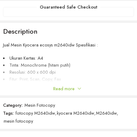
Guaranteed Safe Checkout
Description
Jual Mesin Kyocera ecosys m2640idw Spesifikasi :
Ukuran Kertas: A4
Tinta: Monochrome (hitam putih)
Resolusi: 600 x 600 dpi
Fitur: Print, Scan, Copy, Fax
Kapasitas Kertas: 250 – 850 Lembar
Read more
Kapasitas Memory: Standard 512MB (Max. 1,536MB)
Kecepatan: 40 Lembar A4 / Menit
Category:
Mesin Fotocopy
Dimensi Mesin: 475 x 412 x 437 mm
Tags:
fotocopy M2640idw
,
kyocera M2640idw
,
M2640idw
,
Silakan klik Beli Sekarang untuk bertransaksi langsung disini
mesin fotocopy
atau bisa melalui online marketplace berikut :