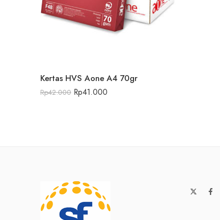
Kertas HVS Aone A4 70gr
Rp
41.000
Rp
42.000