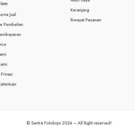
tion
Keranjang
urna Jual
Riwayat Pesanan
e Pembelian
Pembayaran
vice
Kami
Kami
Privasi
Ketentuan
© Sentra Fotokopi 2024 – All Right reserved!